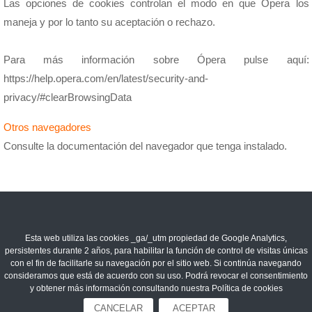
Las opciones de cookies controlan el modo en que Opera los
maneja y por lo tanto su aceptación o rechazo.
Para más información sobre Ópera pulse aquí:
https://help.opera.com/en/latest/security-and-
privacy/#clearBrowsingData
Otros navegadores
Consulte la documentación del navegador que tenga instalado.
Esta web utiliza las cookies _ga/_utm propiedad de Google Analytics,
persistentes durante 2 años, para habilitar la función de control de visitas únicas
con el fin de facilitarle su navegación por el sitio web. Si continúa navegando
consideramos que está de acuerdo con su uso. Podrá revocar el consentimiento
y obtener más información consultando nuestra Política de cookies
CANCELAR
ACEPTAR