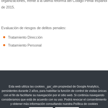
organizaciones, frente a la última reforma del Código Penal español
de 2015.
Evaluación de riesgos de delitos penales:
Tratamiento Dirección
Tratamiento Personal
Esta web utiliza las cookies _ga/_utm propiedad de Google Analytics,
persistentes durante 2 años, para habilitar la función de control de visitas únicas
con el fin de facilitarle su navegación por el sitio web. Si continúa navegando
consideramos que está de acuerdo con su uso. Podrá revocar el consentimiento
y obtener más información consultando nuestra Política de cookies